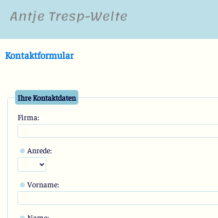
Antje Tresp-Welte
Kontaktformular
Ihre Kontaktdaten
Firma:
Anrede:
Vorname:
Name: